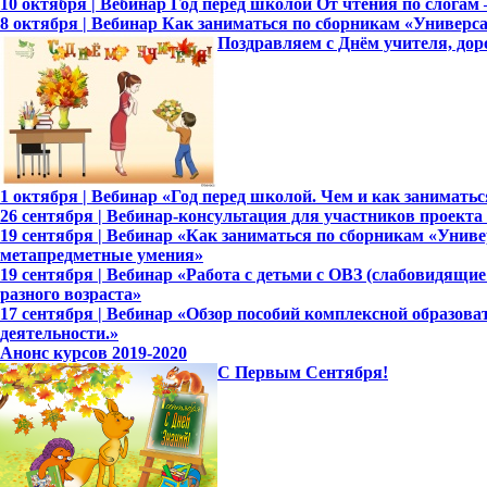
10 октября | Вебинар Год перед школой От чтения по слога
8 октября | Вебинар Как заниматься по сборникам «Универ
Поздравляем с Днём учителя, дор
1 октября | Вебинар «Год перед школой. Чем и как занимать
26 сентября | Вебинар-консультация для участников проект
19 сентября | Вебинар «Как заниматься по сборникам «Уни
метапредметные умения»
19 сентября | Вебинар «Работа с детьми с ОВЗ (слабовидящ
разного возраста»
17 сентября | Вебинар «Обзор пособий комплексной образов
деятельности.»
Анонс курсов 2019-2020
С Первым Сентября!