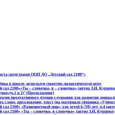
аста средствами ООП ДО „Детский сад 2100“»
бёнка к школе, используя сюжетно-дидактическую игру
сад 2100»«Ты – словечко, я – словечко» (автор З.И. Курцева
ечко»(ч.1 и 2)"(Продолжение)
нологии продуктивного чтения-слушания для развития дошко
ь слово, предложение, текст (на материале сборника «Учимся
сад 2100» «Разноцветный мир» для детей 6-7(8) лет, ч.4 (ав
сад 2100» «Ты – словечко, я словечко» (автор З.И. Курцева)