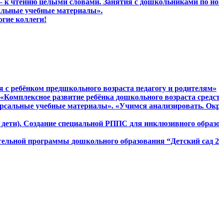
м – к чтению целыми словами. Занятия с дошкольниками по н
сальные учебные материалы».
огие коллеги!
ся с ребёнком предшкольного возраста педагогу и родителям»
а «Комплексное развитие ребёнка дошкольного возраста сред
версальные учебные материалы». «Учимся анализировать. Ок
ие дети). Создание специальной РППС для инклюзивного обра
ательной программы дошкольного образования “Детский сад 