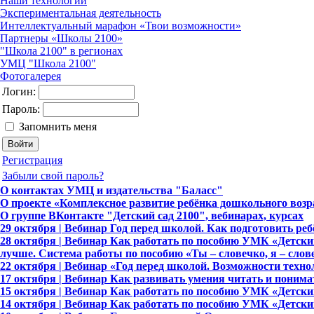
Наши технологии
Экспериментальная деятельность
Интеллектуальный марафон «Твои возможности»
Партнеры «Школы 2100»
"Школа 2100" в регионах
УМЦ "Школа 2100"
Фотогалерея
Логин:
Пароль:
Запомнить меня
Регистрация
Забыли свой пароль?
О контактах УМЦ и издательства "Баласс"
О проекте «Комплексное развитие ребёнка дошкольного возр
О группе ВКонтакте "Детский сад 2100", вебинарах, курсах
29 октября | Вебинар Год перед школой. Как подготовить ре
28 октября | Вебинар Как работать по пособию УМК «Детский 
лучше. Система работы по пособию «Ты – словечко, я – слов
22 октября | Вебинар «Год перед школой. Возможности тех
17 октября | Вебинар Как развивать умения читать и понимат
15 октября | Вебинар Как работать по пособию УМК «Детский 
14 октября | Вебинар Как работать по пособию УМК «Детский 