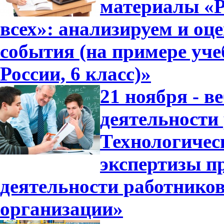
материалы «Р
всех»: анализируем и оц
события (на примере уч
России, 6 класс)»
21 ноября - в
деятельности
Технологичес
экспертизы п
деятельности работнико
организации»