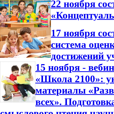
22 ноября сос
«Концептуал
17 ноября со
система оцен
достижений у
15 ноября - веб
«Школа 2100»: у
материалы «Разв
всех». Подготовк
смыслового чтения науч