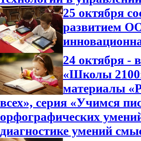
25 октября с
развитием ОО
инновационна
24 октября -
«Школы 2100»
материалы «Р
всех», серия «Учимся пи
орфографических умений
диагностике умений смы