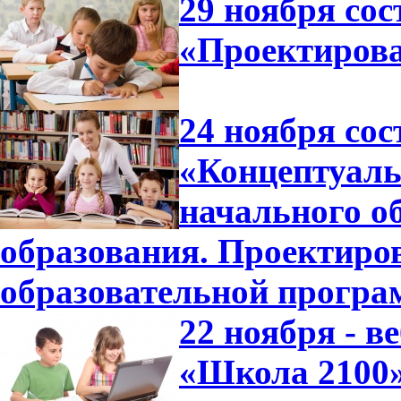
29 ноября сос
«Проектиров
24 ноября сос
«Концептуал
начального о
образования. Проектиро
образовательной прогр
22 ноября - 
«Школа 2100»