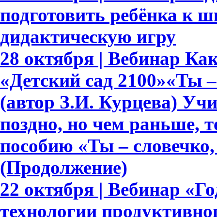
подготовить ребёнка к ш
дидактическую игру
28 октября | Вебинар К
«Детский сад 2100»«Ты – 
(автор З.И. Курцева) Уч
поздно, но чем раньше, 
пособию «Ты – словечко, 
(Продолжение)
22 октября | Вебинар «Г
технологии продуктивно