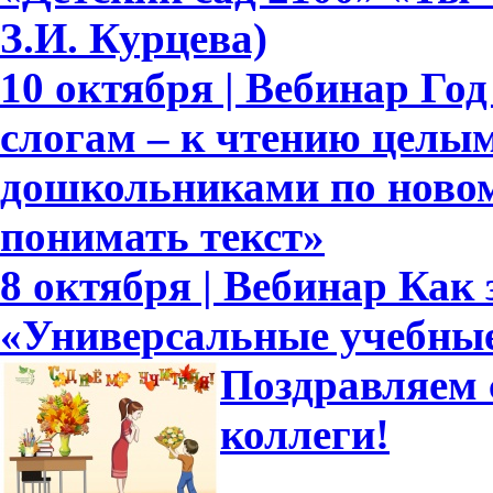
З.И. Курцева)
10 октября | Вебинар Го
слогам – к чтению целым
дошкольниками по новом
понимать текст»
8 октября | Вебинар Как
«Универсальные учебны
Поздравляем 
коллеги!