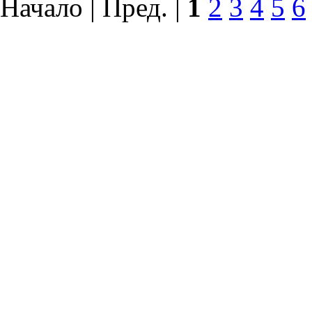
Начало | Пред. |
1
2
3
4
5
6