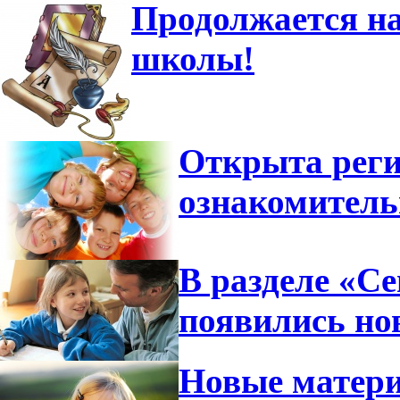
Продолжается на
школы!
Открыта реги
ознакомител
В разделе «С
появились но
Новые матери