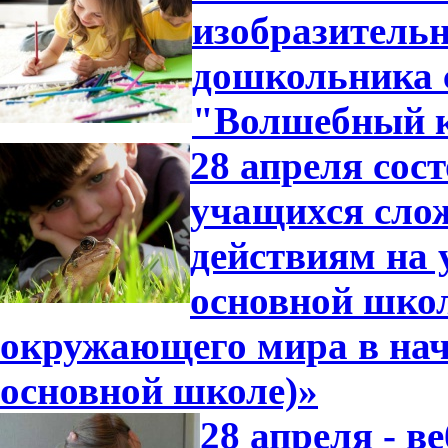
изобразительн
дошкольника 
"Волшебный 
28 апреля сос
учащихся сло
действиям на 
основной школ
окружающего мира в нач
основной школе)»
28 апреля - 