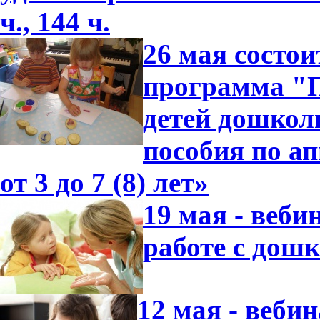
ч., 144 ч.
26 мая состо
программа "П
детей дошкол
пособия по ап
от 3 до 7 (8) лет»
19 мая - веби
работе с дош
12 мая - веби