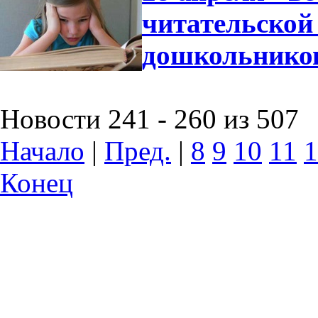
читательской
дошкольнико
Новости 241 - 260 из 507
Начало
|
Пред.
|
8
9
10
11
1
Конец