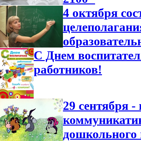
4 октября со
целеполагани
образователь
С Днем воспитател
работников!
29 сентября -
коммуникатив
дошкольного 