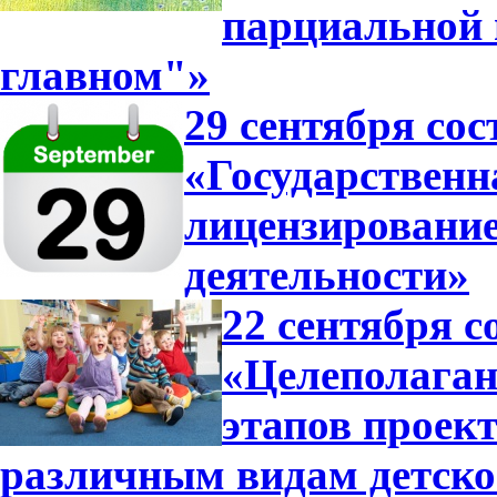
парциальной
главном"»
29 сентября сос
«Государственн
лицензирование
деятельности»
22 сентября с
«Целеполагани
этапов проек
различным видам детско