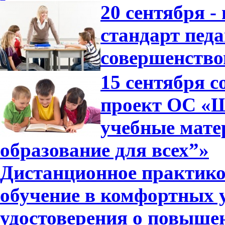
20 сентября 
стандарт педа
совершенство
15 сентября 
проект ОС «Ш
учебные мат
образование для всех”»
Дистанционное практико
обучение в комфортных 
удостоверения о повышен