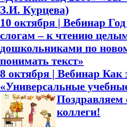
З.И. Курцева)
10 октября | Вебинар Го
слогам – к чтению целым
дошкольниками по новом
понимать текст»
8 октября | Вебинар Как
«Универсальные учебны
Поздравляем 
коллеги!