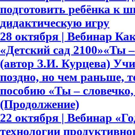
подготовить ребёнка к ш
дидактическую игру
28 октября | Вебинар К
«Детский сад 2100»«Ты – 
(автор З.И. Курцева) Уч
поздно, но чем раньше, 
пособию «Ты – словечко, 
(Продолжение)
22 октября | Вебинар «Г
технологии продуктивно