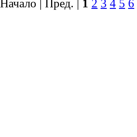
Начало | Пред. |
1
2
3
4
5
6