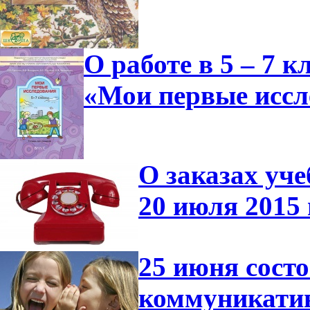
О работе в 5 – 7 
«Мои первые иссл
О заказах уче
20 июля 2015 
25 июня сост
коммуникатив