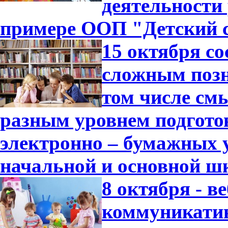
деятельности
примере ООП "Детский с
15 октября с
сложным позн
том числе см
разным уровнем подгото
электронно – бумажных 
начальной и основной ш
8 октября - 
коммуникатив