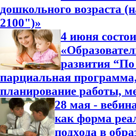
дошкольного возраста (
2100")»
4 июня состо
«Образовател
развития “По 
парциальная программа
планирование работы, м
28 мая - вебин
как форма реа
подхода в обра