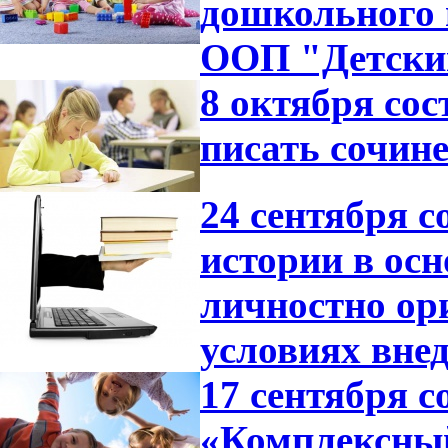
дошкольного 
ООП "Детский
8 октября со
писать сочине
24 сентября с
истории в ос
личностно ор
условиях вне
17 сентября с
«Комплексный