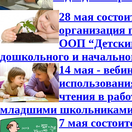
28 мая состо
организация 
ООП “Детский
дошкольного и начально
14 мая - веб
использовани
чтения в раб
младшими школьниками
7 мая состои