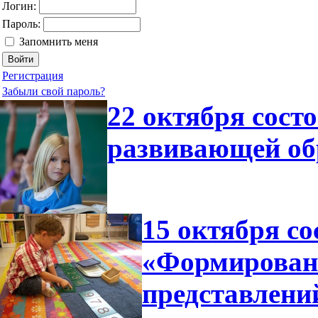
Логин:
Пароль:
Запомнить меня
Регистрация
Забыли свой пароль?
22 октября сост
развивающей об
15 октября со
«Формирован
представлени