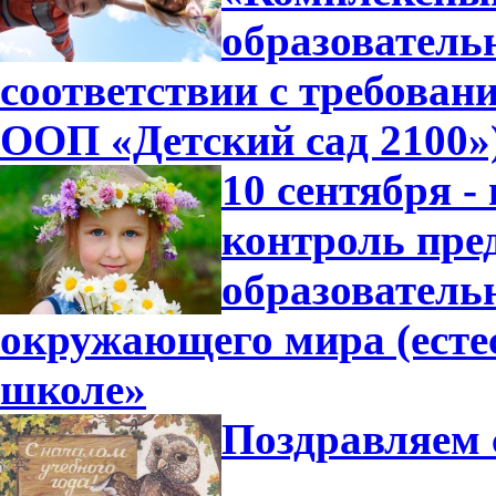
образователь
соответствии с требова
ООП «Детский сад 2100»
10 сентября -
контроль пре
образователь
окружающего мира (есте
школе»
Поздравляем 