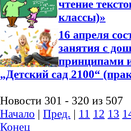
чтение тексто
классы)»
16 апреля сос
занятия с до
принципами 
„Детский сад 2100“ (пра
Новости 301 - 320 из 507
Начало
|
Пред.
|
11
12
13
1
Конец