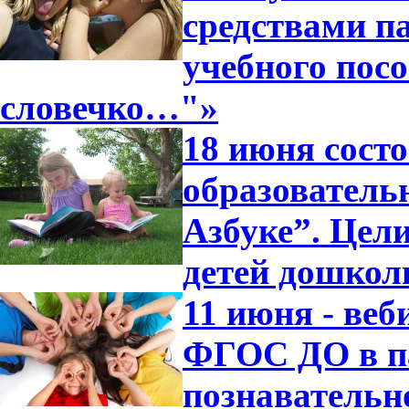
средствами п
учебного посо
словечко…"»
18 июня сост
образователь
Азбуке”. Цели
детей дошкол
11 июня - ве
ФГОС ДО в п
познавательн