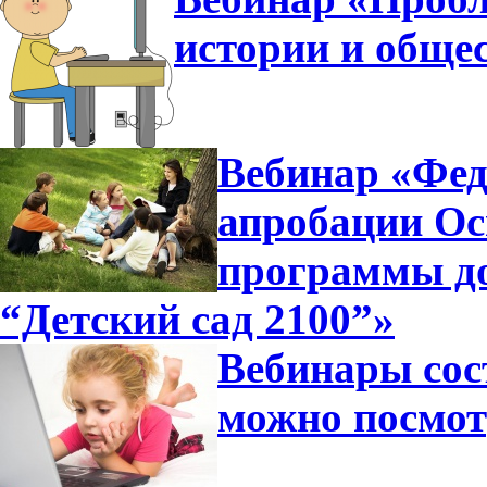
истории и общес
Вебинар «Фед
апробации Ос
программы д
“Детский сад 2100”»
Вебинары сос
можно посмот