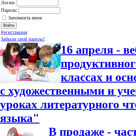
Логин:
Пароль:
Запомнить меня
Регистрация
Забыли свой пароль?
16 апреля - в
продуктивног
классах и ос
с художественными и уч
уроках литературного чт
языка"
В продаже - час