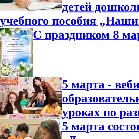
детей дошколь
учебного пособия „Наши
С праздником 8 ма
5 марта - ве
образователь
уроках по ра
5 марта состо