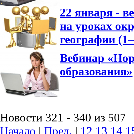
22 января - 
на уроках ок
географии (1
Вебинар «Нор
образования»
Новости 321 - 340 из 507
Начало
|
Пред.
|
12
13
14
1