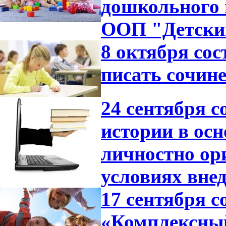
дошкольного 
ООП "Детский
8 октября со
писать сочине
24 сентября с
истории в ос
личностно ор
условиях вне
17 сентября с
«Комплексный