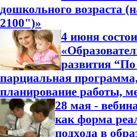
дошкольного возраста (
2100")»
4 июня состо
«Образовател
развития “По 
парциальная программа
планирование работы, м
28 мая - вебин
как форма реа
подхода в обра