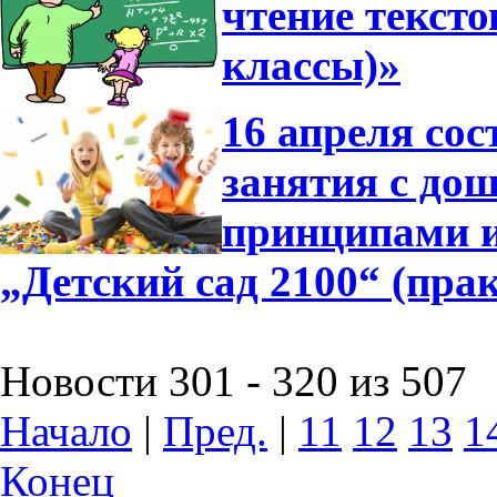
чтение тексто
классы)»
16 апреля сос
занятия с до
принципами 
„Детский сад 2100“ (пра
Новости 301 - 320 из 507
Начало
|
Пред.
|
11
12
13
1
Конец