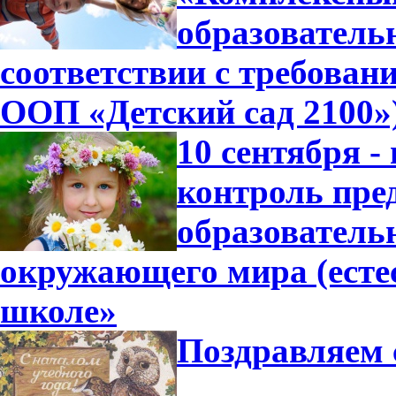
образователь
соответствии с требова
ООП «Детский сад 2100»
10 сентября -
контроль пре
образователь
окружающего мира (есте
школе»
Поздравляем 