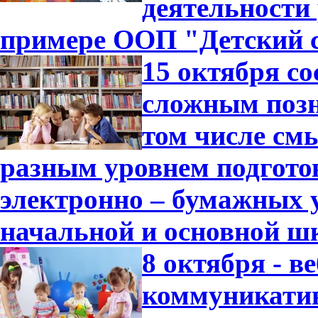
деятельности
примере ООП "Детский с
15 октября с
сложным позн
том числе см
разным уровнем подгото
электронно – бумажных 
начальной и основной ш
8 октября - 
коммуникатив