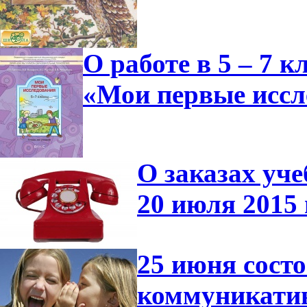
О работе в 5 – 7 
«Мои первые иссл
О заказах уче
20 июля 2015 
25 июня сост
коммуникатив