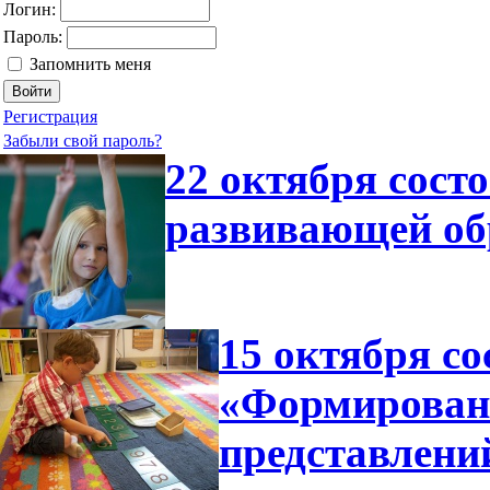
Логин:
Пароль:
Запомнить меня
Регистрация
Забыли свой пароль?
22 октября сост
развивающей об
15 октября со
«Формирован
представлени