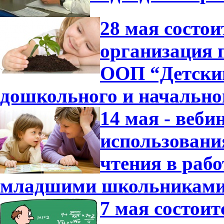
28 мая состо
организация 
ООП “Детский
дошкольного и начально
14 мая - веб
использовани
чтения в раб
младшими школьниками
7 мая состои