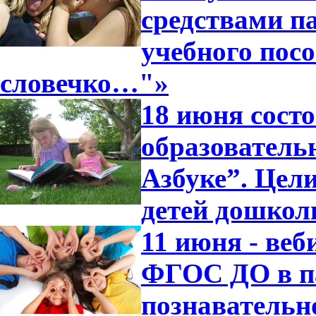
средствами п
учебного посо
словечко…"»
18 июня сост
образователь
Азбуке”. Цели
детей дошкол
11 июня - ве
ФГОС ДО в п
познавательн