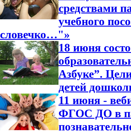
средствами п
учебного посо
словечко…"»
18 июня сост
образователь
Азбуке”. Цели
детей дошкол
11 июня - ве
ФГОС ДО в п
познавательн