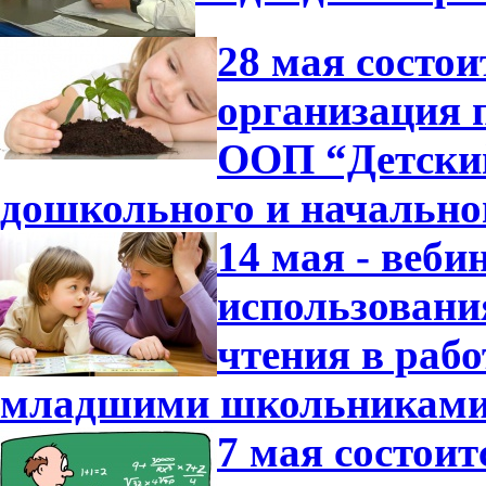
28 мая состо
организация 
ООП “Детский
дошкольного и начально
14 мая - веб
использовани
чтения в раб
младшими школьниками
7 мая состои