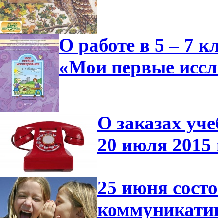
О работе в 5 – 7 
«Мои первые иссл
О заказах уче
20 июля 2015 
25 июня сост
коммуникатив