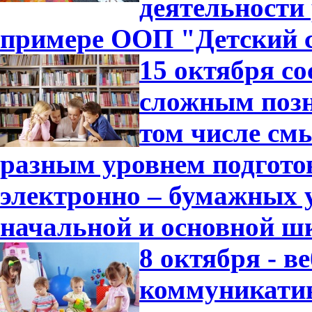
деятельности
примере ООП "Детский с
15 октября с
сложным позн
том числе см
разным уровнем подгото
электронно – бумажных 
начальной и основной ш
8 октября - 
коммуникатив