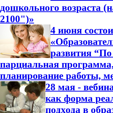
дошкольного возраста (
2100")»
4 июня состо
«Образовател
развития “По 
парциальная программа
планирование работы, м
28 мая - вебин
как форма реа
подхода в обра