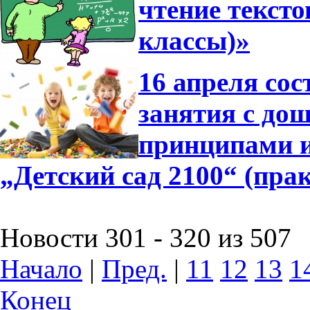
чтение тексто
классы)»
16 апреля сос
занятия с до
принципами 
„Детский сад 2100“ (пра
Новости 301 - 320 из 507
Начало
|
Пред.
|
11
12
13
1
Конец