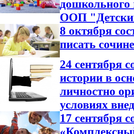
дошкольного 
ООП "Детский
8 октября со
писать сочине
24 сентября с
истории в ос
личностно ор
условиях вне
17 сентября с
«Комплексный