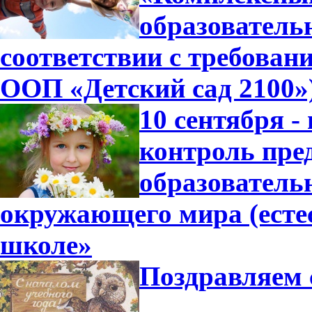
образователь
соответствии с требова
ООП «Детский сад 2100»
10 сентября -
контроль пре
образователь
окружающего мира (есте
школе»
Поздравляем 