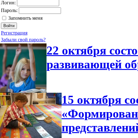
Логин:
Пароль:
Запомнить меня
Регистрация
Забыли свой пароль?
22 октября сост
развивающей об
15 октября со
«Формирован
представлени