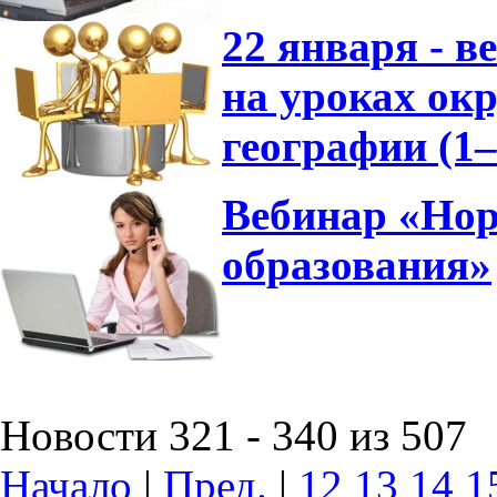
22 января - 
на уроках ок
географии (1
Вебинар «Нор
образования»
Новости 321 - 340 из 507
Начало
|
Пред.
|
12
13
14
1