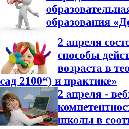
образовательна
образования «Де
2 апреля сос
способы дейс
возраста в т
сад 2100“) и практике»
2 апреля - в
компетентнос
школы в соот