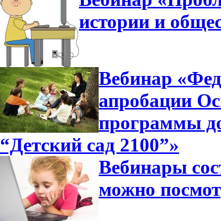
истории и общес
Вебинар «Фед
апробации Ос
программы д
“Детский сад 2100”»
Вебинары сос
можно посмот