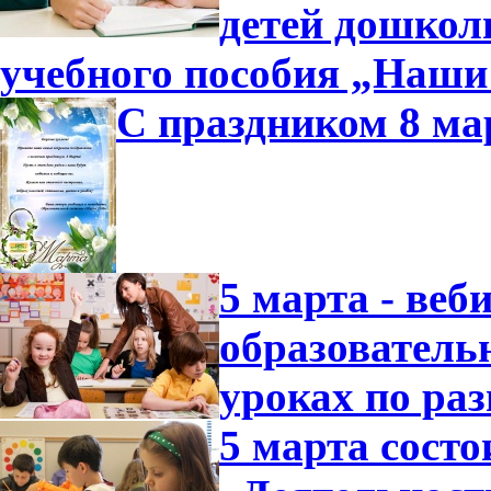
детей дошколь
учебного пособия „Наши
С праздником 8 ма
5 марта - ве
образователь
уроках по ра
5 марта состо