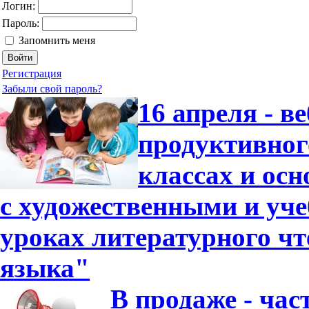
Логин:
Пароль:
Запомнить меня
Регистрация
Забыли свой пароль?
16 апреля - в
продуктивног
классах и ос
с художественными и уч
уроках литературного чт
языка"
В продаже - час