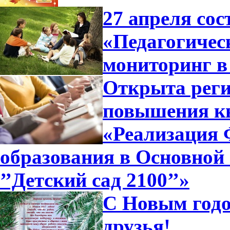
27 апреля сос
«Педагогичес
мониторинг в
Открыта реги
повышения к
«Реализация
образования в Основной
’’Детский сад 2100’’»
С Новым годо
друзья!