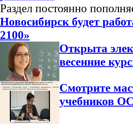
Раздел постоянно пополня
Новосибирск будет рабо
2100»
Открыта элек
весенние ку
Смотрите мас
учебников ОС