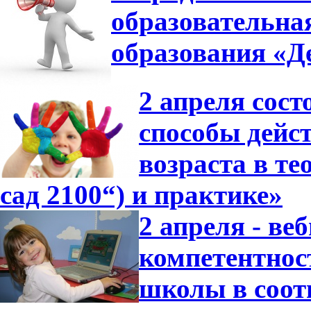
образовательна
образования «Де
2 апреля сос
способы дейс
возраста в т
сад 2100“) и практике»
2 апреля - в
компетентнос
школы в соот