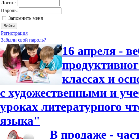
Логин:
Пароль:
Запомнить меня
Регистрация
Забыли свой пароль?
16 апреля - в
продуктивног
классах и ос
с художественными и уч
уроках литературного чт
языка"
В продаже - час