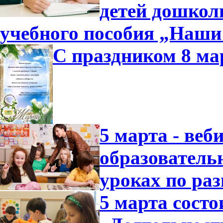
детей дошколь
учебного пособия „Наши
С праздником 8 ма
5 марта - ве
образователь
уроках по ра
5 марта состо