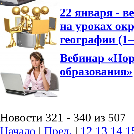
22 января - 
на уроках ок
географии (1
Вебинар «Нор
образования»
Новости 321 - 340 из 507
Начало
|
Пред.
|
12
13
14
1