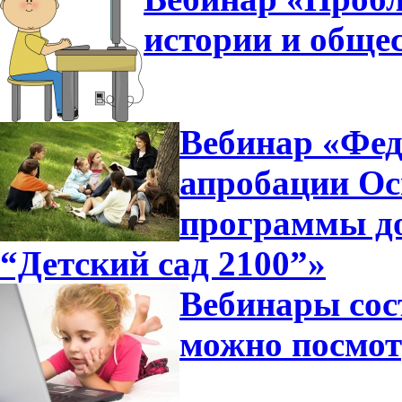
истории и общес
Вебинар «Фед
апробации Ос
программы д
“Детский сад 2100”»
Вебинары сос
можно посмот