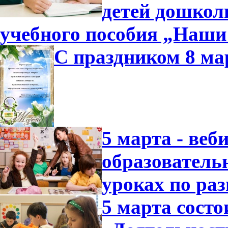
детей дошколь
учебного пособия „Наши
С праздником 8 ма
5 марта - ве
образователь
уроках по ра
5 марта состо