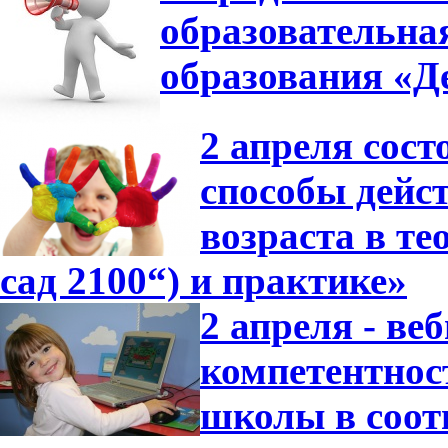
образовательна
образования «Де
2 апреля сос
способы дейс
возраста в т
сад 2100“) и практике»
2 апреля - в
компетентнос
школы в соот