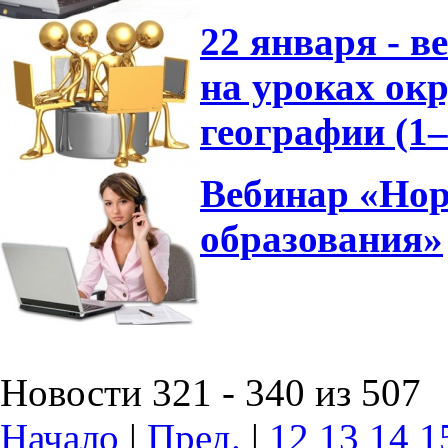
22 января - 
на уроках ок
географии (1
Вебинар «Нор
образования»
Новости 321 - 340 из 507
Начало
|
Пред.
|
12
13
14
1