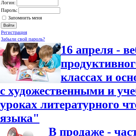
Логин:
Пароль:
Запомнить меня
Регистрация
Забыли свой пароль?
16 апреля - в
продуктивног
классах и ос
с художественными и уч
уроках литературного чт
языка"
В продаже - час