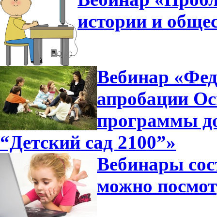
истории и общес
Вебинар «Фед
апробации Ос
программы д
“Детский сад 2100”»
Вебинары сос
можно посмот