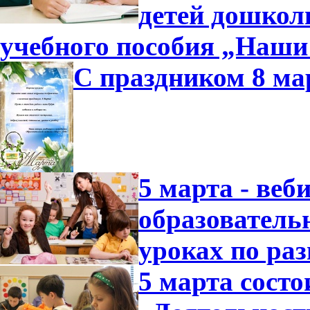
детей дошколь
учебного пособия „Наши
С праздником 8 ма
5 марта - ве
образователь
уроках по ра
5 марта состо