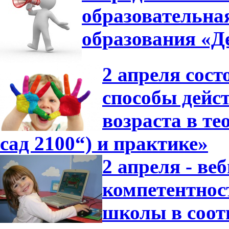
образовательна
образования «Де
2 апреля сос
способы дейс
возраста в т
сад 2100“) и практике»
2 апреля - в
компетентнос
школы в соот