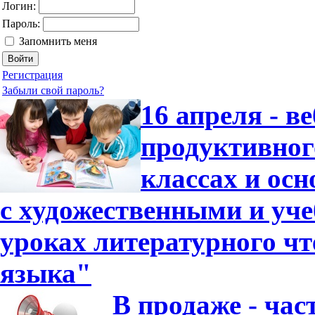
Логин:
Пароль:
Запомнить меня
Регистрация
Забыли свой пароль?
16 апреля - в
продуктивног
классах и ос
с художественными и уч
уроках литературного чт
языка"
В продаже - час