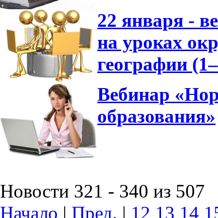
22 января - 
на уроках ок
географии (1
Вебинар «Нор
образования»
Новости 321 - 340 из 507
Начало
|
Пред.
|
12
13
14
1