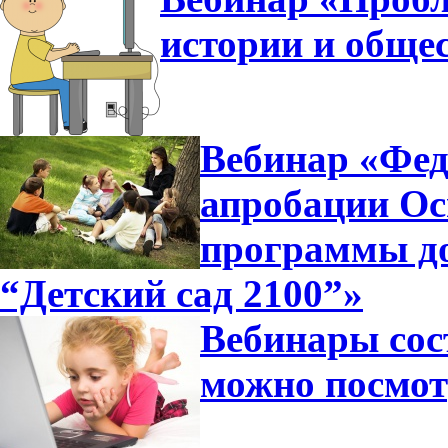
истории и общес
Вебинар «Фед
апробации Ос
программы д
“Детский сад 2100”»
Вебинары сос
можно посмот