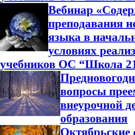
Вебинар «Содер
преподавания н
языка в началь
условиях реали
учебников ОС “Школа 2
Предновогодн
вопросы прее
внеурочной д
образования
Октябрьские