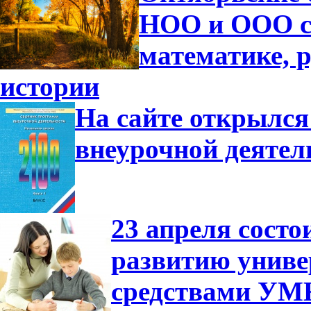
НОО и ООО с
математике, р
истории
На сайте открылся
внеурочной деятел
23 апреля сост
развитию униве
средствами УМ