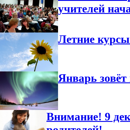
учителей нач
Летние курсы
Январь зовёт 
Внимание! 9 дек
родителей!