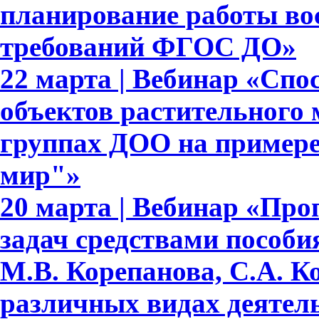
планирование работы вос
требований ФГОС ДО»
22 марта | Вебинар «Сп
объектов растительного
группах ДОО на примере
мир"»
20 марта | Вебинар «Про
задач средствами пособ
М.В. Корепанова, С.А. К
различных видах деятел